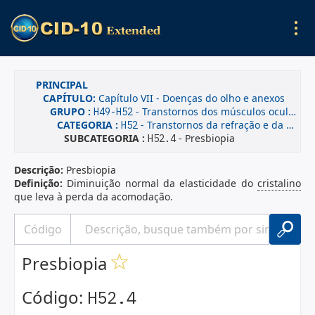
PRINCIPAL
CAPÍTULO:
Capítulo VII - Doenças do olho e anexos
GRUPO :
- Transtornos dos músculos oculares, do movimento binocular, da acomodação e da refração
H49-H52
CATEGORIA :
- Transtornos da refração e da acomodação
H52
SUBCATEGORIA :
- Presbiopia
H52.4
Descrição:
Presbiopia
Definição:
Diminuição normal da elasticidade do
cristalino
que leva à perda da acomodação.
Presbiopia
Código:
H52.4